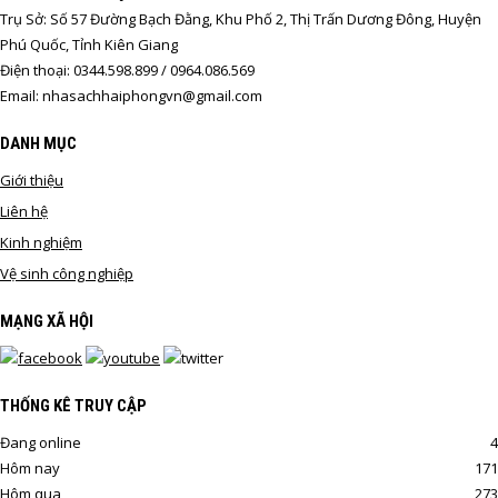
Trụ Sở: Số 57 Đường Bạch Đằng, Khu Phố 2, Thị Trấn Dương Đông, Huyện
Phú Quốc, Tỉnh Kiên Giang
Điện thoại: 0344.598.899 / 0964.086.569
Email: nhasachhaiphongvn@gmail.com
DANH MỤC
Giới thiệu
Liên hệ
Kinh nghiệm
Vệ sinh công nghiệp
MẠNG XÃ HỘI
THỐNG KÊ TRUY CẬP
Đang online
4
Hôm nay
171
Hôm qua
273