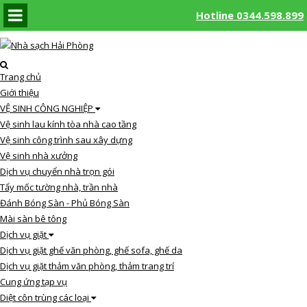
Hotline 0344.598.899
Hotline
Trang chủ
0344.598.899
Giới thiệu
VỆ SINH CÔNG NGHIỆP
Vệ sinh lau kính tòa nhà cao tầng
Vệ sinh công trình sau xây dựng
Vệ sinh nhà xưởng
Dịch vụ chuyển nhà trọn gói
Tẩy mốc tường nhà, trần nhà
Đánh Bóng Sàn - Phủ Bóng Sàn
Mài sàn bê tông
Dịch vụ giặt
Dịch vụ giặt ghế văn phòng, ghế sofa, ghế da
Dịch vụ giặt thảm văn phòng, thảm trang trí
Cung ứng tạp vụ
Diệt côn trùng các loại