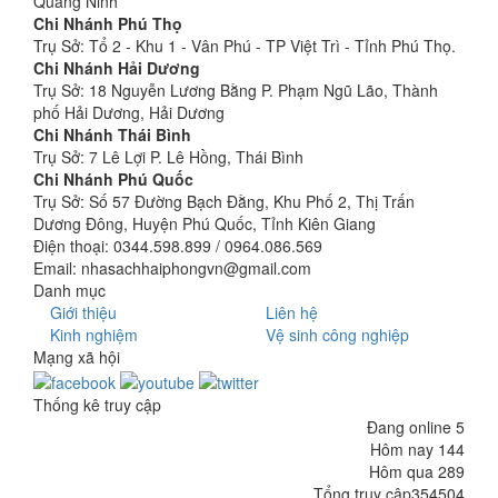
Quảng Ninh
Chi Nhánh Phú Thọ
Trụ Sở: Tổ 2 - Khu 1 - Vân Phú - TP Việt Trì - Tỉnh Phú Thọ.
Chi Nhánh Hải Dương
Trụ Sở: 18 Nguyễn Lương Bằng P. Phạm Ngũ Lão, Thành
phố Hải Dương, Hải Dương
Chi Nhánh Thái Bình
Trụ Sở: 7 Lê Lợi P. Lê Hồng, Thái Bình
Chi Nhánh Phú Quốc
Trụ Sở: Số 57 Đường Bạch Đằng, Khu Phố 2, Thị Trấn
Dương Đông, Huyện Phú Quốc, Tỉnh Kiên Giang
Điện thoại: 0344.598.899 / 0964.086.569
Email: nhasachhaiphongvn@gmail.com
Danh mục
Giới thiệu
Liên hệ
Kinh nghiệm
Vệ sinh công nghiệp
Mạng xã hội
Thống kê truy cập
Đang online
5
Hôm nay
144
Hôm qua
289
Tổng truy cập
354504