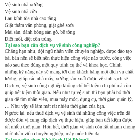
Vệ sinh nhà xưởng
Vệ sinh nhà cửa
Lau kính tòa nhà cao tầng
Giặt thảm văn phòng, giặt ghế sofa
Mài sàn, đánh bóng sàn gỗ, bê tông
Diệt mối, diệt côn trùng
Tại sao bạn cần dịch vụ vệ sinh công nghiệp?
Chẳng hạn như, đội ngũ nhân viên chuyên nghiệp, được đào tạo
bài bản nên sẽ biết nên thực hiện công việc nào trước, công việc
nào sau theo đúng một quy trình cụ thể và khoa học. Chính
những kỹ năng này sẽ mang tới cho khách hàng một dịch vụ chất
lượng, giúp các nhà máy, xưởng sản xuất được vệ sinh sạch sẽ.
Dịch vụ vệ sinh công nghiệp không chỉ tiết kiệm chi phí mà còn
giúp tiết kiệm thời gian. Nếu như tự vệ sinh thì bạn phải bỏ thời
gian để tìm nhân viên, mua máy móc, dụng cụ, thời gian quản lý,
… Như vậy sẽ làm mất rất nhiều thời gian của bạn.
Ngược lại, nếu thuê dịch vụ vệ sinh thì những công việc trên đã
được đơn vị cung cấp dịch vụ thực hiện, giúp bạn tiết kiệm được
rất nhiều thời gian. Hơn hết, thời gian vệ sinh còn rất nhanh chóng
nhờ nhân viên chuyên nghiệp, máy móc hiện đại.
Tại sao nên chọn Nhà Sạch Hải Phòng?