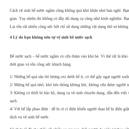
Cách vệ sinh bể nước ngầm cũng không quá khó khăn như bạn nghĩ. Bạn 
gian. Tuy nhiên thì không có đầy đủ dụng cụ cũng như kinh nghiệm. Bạn 
Lại tốn rất nhiều công sức bởi chỉ sử dụng những vật dụng thô sơ không
4 Lý do bạn không nên tự vệ sinh bể nước sạch
Bể nước sạch – bể nước ngầm có cửa thăm vào khá bé. Vì thế rất là khó đ
thời gian và tốn công sức khách hàng.
1/ Những bể quá sâu thì lượng oxi dưới bể ít, có thể gây ngạt người xuố
2/ Miệng bể quá nhỏ, khó lưu thông không khí, không cứu được người tr
3/ Không có thiết bị bảo hộ, dụng cụ vệ sinh chuyên dụng, dẫn đến việc
sạch.
4/ Với bể lắp phao điện : dễ bị rò rỉ điện khiến người thau bể bị điện giậ
dịch vụ vệ sinh bể nước