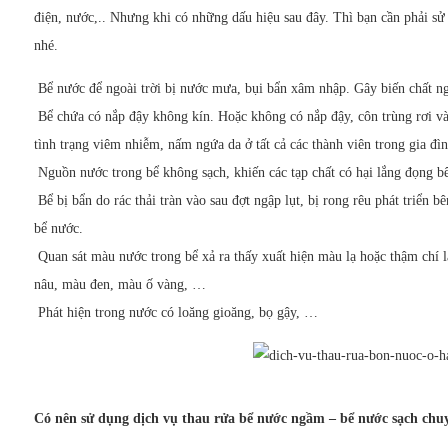
điện, nước,.. Nhưng khi có những dấu hiệu sau đây. Thì bạn cần phải s
nhé.
Bể nước để ngoài trời bị nước mưa, bụi bẩn xâm nhập. Gây biến chất 
Bể chứa có nắp đậy không kín. Hoặc không có nắp đậy, côn trùng rơi v
tình trạng viêm nhiễm, nấm ngứa da ở tất cả các thành viên trong gia đ
Nguồn nước trong bể không sạch, khiến các tạp chất có hại lắng đọng 
Bể bị bẩn do rác thải tràn vào sau đợt ngập lụt, bị rong rêu phát triển b
bể nước.
Quan sát màu nước trong bể xả ra thấy xuất hiện màu lạ hoặc thậm chí l
nâu, màu đen, màu ố vàng, …
Phát hiện trong nước có loăng gioăng, bọ gậy, …
Có nên sử dụng dịch vụ thau rửa bể nước ngầm – bể nước sạch chu