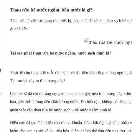
Thau rửa bể nước ngầm, bồn nước là gì?
Thau rửa là việc sử dụng các thiết bị, hóa chất để vệ sinh làm sạch bể 
& nhà dân.
Tại sao phải thau rửa bể nước ngầm, nước sạch định kì?
g
Thực tế cho thấy tỉ lệ mắc các bệnh về da, tiêu hóa cũng không ngừng 
Tại sao lại xảy ra tình trạng này?
i
Các bác sĩ đã chỉ ra rằng nguyên nhân chính gây nên tình trạng này. Chí
bảo, gây ảnh hưởng đến chất lượng nước. Do bận rộn, không có công cụ 
quên việc cần thau rửa bể nước sạch – bể nước ngầm định kì.
n
Điều này đã tạo điều kiện cho các vi khuẩn, hóa chất độc hại xâm nhập
hiểm cho con người về da, tiêu hóa, thậm chí có thể dẫn đến ung thư, tử