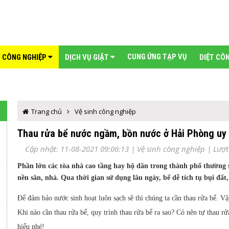
CUNG ỨNG TẠP VỤ
H CÔNG NGHIỆP
DỊCH VỤ GIẶT
DIỆT CÔ
Trang chủ
Vệ sinh công nghiệp
Thau rửa bể nước ngầm, bồn nước ở Hải Phòng uy t
Cập nhật: 11-08-2021 09:06:13 |
Vệ sinh công nghiệp
| Lượt
Phần lớn các tòa nhà cao tầng hay hộ dân trong thành phố thường
nền sân, nhà. Qua thời gian sử dụng lâu ngày, bể dễ tích tụ bụi đất
Để đảm bảo nước sinh hoạt luôn sạch sẽ thì chúng ta cần thau rửa bể. V
Khi nào cần thau rửa bể, quy trình thau rửa bể ra sao? Có nên tự thau r
hiểu nhé!