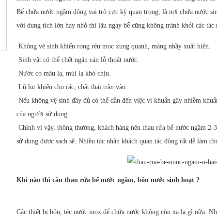
Bể chứa nước ngầm đóng vai trò cực kỳ quan trọng, là nơi chứa nước s
với dung tích lớn hay nhỏ thì lâu ngày bể cũng không tránh khỏi các tác
Không vệ sinh khiến rong rêu mọc xung quanh, màng nhầy xuất hiện.
Sinh vật có thể chết ngăn cản lỗ thoát nước.
Nước có màu lạ, mùi lạ khó chịu.
Lũ lụt khiến cho rác, chất thải tràn vào.
Nếu không vệ sinh đầy đủ có thể dẫn đến việc vi khuẩn gây nhiễm khu
của người sử dụng.
Chính vì vậy, thông thường, khách hàng nên thau rửa bể nước ngầm 2-
sử dụng được sạch sẽ. Nhiều tác nhân khách quan tác động rất dễ làm c
Khi nào thì cần thau rửa bể nước ngầm, bồn nước sinh hoạt ?
Các thiết bị bồn, téc nước inox để chứa nước không còn xa lạ gì nữa. 