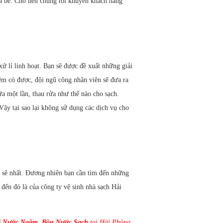
rửa bể. Cho nên chúng tôi khuyên khách hàng
ử lí linh hoạt. Bạn sẽ được đề xuất những giải
m có được, đội ngũ công nhân viên sẽ đưa ra
ửa một lần, thau rửa như thế nào cho sạch.
Vậy tại sao lại không sử dụng các dịch vụ cho
ch sẽ nhất. Đương nhiên bạn cần tìm đến những
 đến đó là của công ty vệ sinh
nhà sạch Hải
 Nước Ngầm, Bồn Nước Sạch
tại Hải Phòng