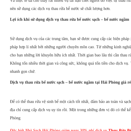
Và thực tế đã cho thấy rất nhiều vụ tai nạn chết người do việc tự thau 
nên sử dụng các dịch vụ thau rửa bể nước sẽ chất lượng hơn.
Lợi ích khi sử dụng dịch vụ thau rửa bể nước sạch – bể nước ngầm
Sử dụng dịch vụ của các trung tâm, bạn sẽ được cung cấp các biện pháp x
pháp hợp lí nhất bởi những người chuyên môn cao. Từ những kinh nghiệ
cho bạn những lời khuyên hữu ích nhất. Thời gian bao lâu thì cần thau r
Không tốn nhiều thời gian và công sức, không quá tốn tiền cho dịch vụ. 
nhanh gọn chứ.
Dịch vụ thau rửa bể nước sạch – bể nước ngầm tại Hải Phòng giá rẻ
Để có thể thau rửa vệ sinh bể một cách tốt nhất, đảm bảo an toàn và sạ
địa chỉ cung cấp dịch vụ uy tín rồi. Một trong những đơn vị đó có thể kể
Phòng
Đặc biệt Nhà Sạch Hải Phòng giảm ngay 30% phí dịch vụ
Thau Rửa Bể