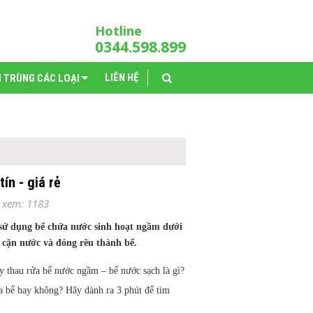
Hotline
0344.598.899
LIÊN HỆ
N TRÙNG CÁC LOẠI
ín - giá rẻ
 xem: 1183
 sử dụng bể chứa nước sinh hoạt ngầm dưới
, cặn nước và đóng rêu thành bể.
ậy thau rửa bể nước ngầm – bể nước sạch là gì?
ửa bể hay không? Hãy dành ra 3 phút để tìm