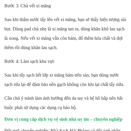
Bước 3: Chà vết xi măng
Sau khi thấm nước tẩy lên vết xi măng, bạn sẽ thấy hiện tượng sủi
bọt. Dùng pad chà nhẹ là xi măng tan ra, dùng khăn khô lau sạch
là xong. Nếu vết xi măng vẫn còn bám, đổ thêm hóa chất và đợi
thêm rồi dùng khăn lau sạch.
Bước 4: Làm sạch khu vực
Sau khi tẩy sạch hết lớp xi măng bám trên sàn, bạn dùng nước
sạch rửa lại để đảm bảo nền gạch không còn lưu lại chất tẩy nữa.
Cần chú ý tránh làm ảnh hưởng đến da tay và hệ hô hấp nên bắt
buộc phải sử dụng các dụng cụ bảo hộ.
Đơn vị cung cấp dịch vụ vệ sinh nhà uy tín – chuyên nghiệp
Đội ngũ chuyên nghiệp: Nhà Sạch Hải Phòng có đội ngũ nhân