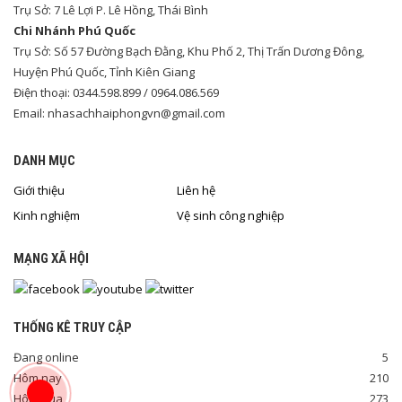
Trụ Sở: 7 Lê Lợi P. Lê Hồng, Thái Bình
Chi Nhánh Phú Quốc
Trụ Sở: Số 57 Đường Bạch Đằng, Khu Phố 2, Thị Trấn Dương Đông,
Huyện Phú Quốc, Tỉnh Kiên Giang
Điện thoại: 0344.598.899 / 0964.086.569
Email: nhasachhaiphongvn@gmail.com
DANH MỤC
Giới thiệu
Liên hệ
Kinh nghiệm
Vệ sinh công nghiệp
MẠNG XÃ HỘI
THỐNG KÊ TRUY CẬP
Đang online
5
Hôm nay
210
Hôm qua
273