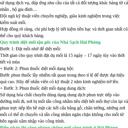
sử dụng dịch vụ, đáp ứng nhu cầu của tất cả đối tượng khác hàng từ cá
nhân , hộ gia đình…
Đội ngũ kỹ thuật viên chuyên nghiệp, giàu kinh nghiệm trong việc
kiểm soát mối.
Hợp đồng rõ ràng, chi phí hợp lý tiết kiệm tiền bạc và thời gian nhất có
thể cho quý khách hàng.
Quy trình diệt mối tận gốc của Nhà Sạch Hải Phòng
Bước 1: Đặt mồi nhử để diệt mối:
Thời gian cho quy trình đặt dụ mối là 15 ngày – 17 ngày tùy vào thời
tiết và mùa
+ Bước 2: Phun thuốc diệt mối dạng bột:
Bước phun thuốc lây nhiễm rất quan trong theo tỉ lệ để được đạt hiệu
quả cao. Hãy để nhân viên có kỹ thuật 2 năm kinh nghiệm trở lên.
+ Bước 3: Phun thuốc diệt mối dạng dung dịch:
Sử dụng hóa chất chuyên dùng dạng dung dịch phun trực tiếp vào
đường mối đi, nơi bị mối tấn công nhằm tiêu diệt hết mối thợ còn lại và
phun trực tiếp lên bề mặt các kết cấu bằng gỗ, chân tường, những nơi
mối có thể di chuyển và tấn công nhằm ngăn chặn không cho mối từ
bên ngoài xâm nhập vào công trình.
Biện pháp thi công phòng chống mối công trình ở Hải Phòng