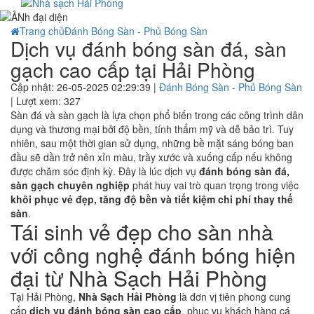
Trang chủ
Đánh Bóng Sàn - Phủ Bóng Sàn
Dịch vụ đánh bóng sàn đá, sàn
gạch cao cấp tại Hải Phòng
Cập nhật: 26-05-2025 02:29:39 |
Đánh Bóng Sàn - Phủ Bóng Sàn
| Lượt xem: 327
Sàn đá và sàn gạch là lựa chọn phổ biến trong các công trình dân
dụng và thương mại bởi độ bền, tính thẩm mỹ và dễ bảo trì. Tuy
nhiên, sau một thời gian sử dụng, những bề mặt sáng bóng ban
đầu sẽ dần trở nên xỉn màu, trầy xước và xuống cấp nếu không
được chăm sóc định kỳ. Đây là lúc dịch vụ
đánh bóng sàn đá,
sàn gạch chuyên nghiệp
phát huy vai trò quan trọng trong việc
khôi phục vẻ đẹp, tăng độ bền và tiết kiệm chi phí thay thế
sàn
.
Tái sinh vẻ đẹp cho sàn nhà
với công nghệ đánh bóng hiện
đại từ Nhà Sạch Hải Phòng
Tại Hải Phòng,
Nhà Sạch Hải Phòng
là đơn vị tiên phong cung
cấp
dịch vụ đánh bóng sàn cao cấp
, phục vụ khách hàng cá