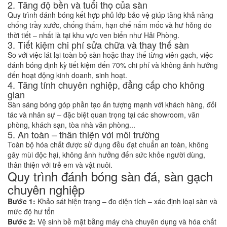
2. Tăng độ bền và tuổi thọ của sàn
Quy trình đánh bóng kết hợp phủ lớp bảo vệ giúp tăng khả năng
chống trầy xước, chống thấm, hạn chế nấm mốc và hư hỏng do
thời tiết – nhất là tại khu vực ven biển như Hải Phòng.
3. Tiết kiệm chi phí sửa chữa và thay thế sàn
So với việc lát lại toàn bộ sàn hoặc thay thế từng viên gạch, việc
đánh bóng định kỳ tiết kiệm đến 70% chi phí và không ảnh hưởng
đến hoạt động kinh doanh, sinh hoạt.
4. Tăng tính chuyên nghiệp, đẳng cấp cho không
gian
Sàn sáng bóng góp phần tạo ấn tượng mạnh với khách hàng, đối
tác và nhân sự – đặc biệt quan trọng tại các showroom, văn
phòng, khách sạn, tòa nhà văn phòng...
5. An toàn – thân thiện với môi trường
Toàn bộ hóa chất được sử dụng đều đạt chuẩn an toàn, không
gây mùi độc hại, không ảnh hưởng đến sức khỏe người dùng,
thân thiện với trẻ em và vật nuôi.
Quy trình đánh bóng sàn đá, sàn gạch
chuyên nghiệp
Bước 1:
Khảo sát hiện trạng – đo diện tích – xác định loại sàn và
mức độ hư tổn
Bước 2:
Vệ sinh bề mặt bằng máy chà chuyên dụng và hóa chất