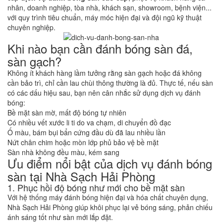
nhân, doanh nghiệp, tòa nhà, khách sạn, showroom, bệnh viện...
với quy trình tiêu chuẩn, máy móc hiện đại và đội ngũ kỹ thuật
chuyên nghiệp.
Khi nào bạn cần đánh bóng sàn đá,
sàn gạch?
Không ít khách hàng lầm tưởng rằng sàn gạch hoặc đá không
cần bảo trì, chỉ cần lau chùi thông thường là đủ. Thực tế, nếu sàn
có các dấu hiệu sau, bạn nên cân nhắc sử dụng dịch vụ đánh
bóng:
Bề mặt sàn mờ, mất độ bóng tự nhiên
Có nhiều vết xước li ti do va chạm, di chuyển đồ đạc
Ố màu, bám bụi bẩn cứng đầu dù đã lau nhiều lần
Nứt chân chim hoặc mòn lớp phủ bảo vệ bề mặt
Sàn nhà không đều màu, kém sang
Ưu điểm nổi bật của dịch vụ đánh bóng
sàn tại Nhà Sạch Hải Phòng
1. Phục hồi độ bóng như mới cho bề mặt sàn
Với hệ thống máy đánh bóng hiện đại và hóa chất chuyên dụng,
Nhà Sạch Hải Phòng giúp khôi phục lại vẻ bóng sáng, phản chiếu
ánh sáng tốt như sàn mới lắp đặt.