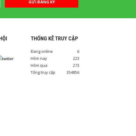
GỬI ĐĂNG KÝ
HỘI
THỐNG KÊ TRUY CẬP
Đang online
6
Hôm nay
223
Hôm qua
273
Tổng truy cập
354856