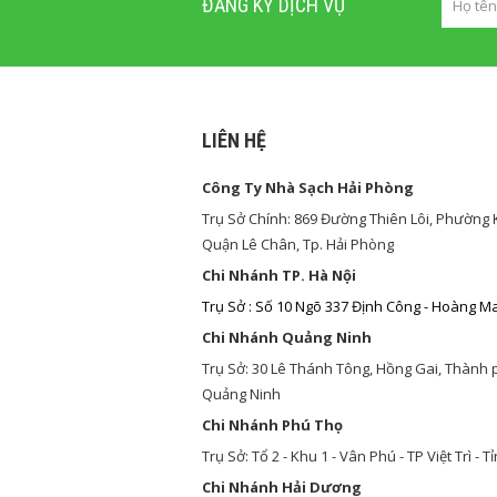
ĐĂNG KÝ DỊCH VỤ
LIÊN HỆ
Công Ty Nhà Sạch Hải Phòng
Trụ Sở Chính: 869 Đường Thiên Lôi, Phường
Quận Lê Chân, Tp. Hải Phòng
Chi Nhánh TP. Hà Nội
Trụ Sở : Số 10 Ngõ 337 Định Công - Hoàng Mai
Chi Nhánh Quảng Ninh
Trụ Sở: 30 Lê Thánh Tông, Hồng Gai, Thành 
Quảng Ninh
Chi Nhánh Phú Thọ
Trụ Sở: Tổ 2 - Khu 1 - Vân Phú - TP Việt Trì - 
Chi Nhánh Hải Dương